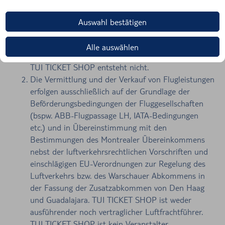
Luftbeförderungsvertrag. Vermittelte oder im
Namen einer Fluggesellschaft verkaufte
Auswahl bestätigen
Flugleistungen sind für TUI TICKET SHOP
Fremdgeschäfte. Eine Vertragsbeziehung zwischen
Alle auswählen
dem Kunden (Reisenden) des Vertragspartners und
TUI TICKET SHOP entsteht nicht.
Die Vermittlung und der Verkauf von Flugleistungen
erfolgen ausschließlich auf der Grundlage der
Beförderungsbedingungen der Fluggesellschaften
(bspw. ABB-Flugpassage LH, IATA-Bedingungen
etc.) und in Übereinstimmung mit den
Bestimmungen des Montrealer Übereinkommens
nebst der luftverkehrsrechtlichen Vorschriften und
einschlägigen EU-Verordnungen zur Regelung des
Luftverkehrs bzw. des Warschauer Abkommens in
der Fassung der Zusatzabkommen von Den Haag
und Guadalajara. TUI TICKET SHOP ist weder
ausführender noch vertraglicher Luftfrachtführer.
TUI TICKET SHOP ist kein Veranstalter.