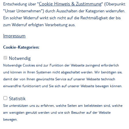
(AGB) der TUI 4U GmbH und ihrer Marke TUI
Cookie Hinweis & Zustimmung
Entscheidung über "
" (Oberpunkt:
Ticket Shop für die Vermittlung von Flugleistungen.
"Unser Unternehmen") durch Ausschalten der Kategorien widerrufen.
Ein solcher Widerruf wirkt sich nicht auf die Rechtmäßigkeit der bis
1. Geltung
zum Widerruf erfolgten Verarbeitung aus.
Impressum
TUI 4U GmbH, die Markeninhaberin von „TUI
TICKET SHOP (im Folgenden „TUI TICKET SHOP“
Cookie-Kategorien:
genannt) wird in der Eigenschaft als Vermittlerin
von Luftbeförderungsverträgen einschließlich
Notwendig
Nebenleistungen und Flugscheinen (nachfolgend
Notwendige Cookies sind zur Funktion der Webseite zwingend erforderlich
„Flugleistungen“) im Rahmen eines
und können in Ihren Systemen nicht abgeschaltet werden. Wir benötigen sie,
Geschäftsbesorgungsvertrages nach § 675 BGB
damit der von Ihnen gewünschte Service auf unserer Webseite technisch
tätig. Die Flugleistungen werden ausschließlich für
einwandfrei funktioniert und Sie sich auf unserer Webseite bewegen können.
Wiederverkäufer wie z. B. Reisebüros und ähnliche
Statistik
Agenturbetriebe (nachfolgend „Vertragspartner“
genannt) vermittelt. Bei der Vermittlung von
Sie unterstützen uns zu erfahren, welche Seiten am beliebtesten sind, welche
Flugleistungen für Vertragspartner entsteht für TUI
am wenigsten genutzt werden und wie sich Besucher auf der Website
TICKET SHOP weder ein Reisevertrag im Sinne des
bewegen.
Reisevertragsrechts noch ein